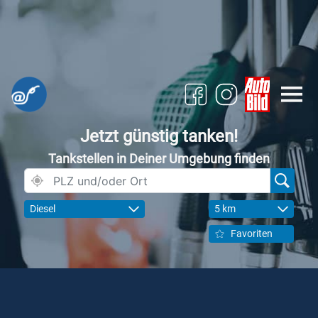
Jetzt günstig tanken!
Tankstellen in Deiner Umgebung finden
Diesel
5 km
Favoriten