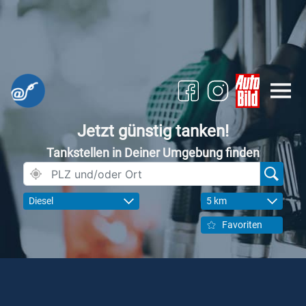
Jetzt günstig tanken!
Tankstellen in Deiner Umgebung finden
Diesel
5 km
Favoriten