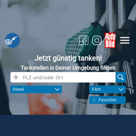
Jetzt günstig tanken!
Tankstellen in Deiner Umgebung finden
Diesel
5 km
Favoriten