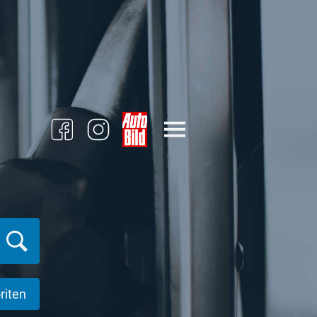
riten