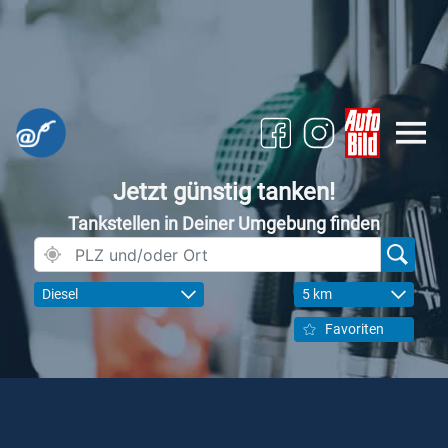
Jetzt günstig tanken!
Tankstellen in Deiner Umgebung finden
Diesel
5 km
Favoriten