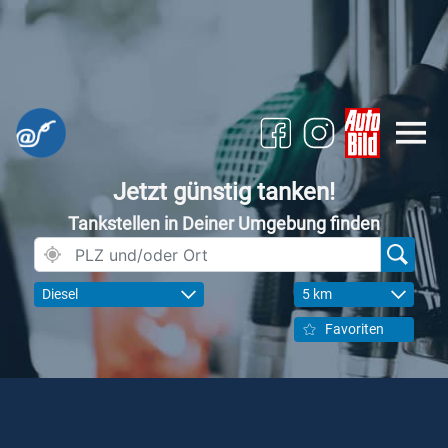
Jetzt günstig tanken!
Tankstellen in Deiner Umgebung finden
Diesel
5 km
Favoriten