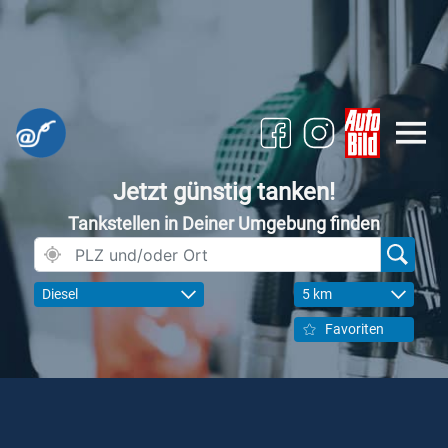
Jetzt günstig tanken!
Tankstellen in Deiner Umgebung finden
Diesel
5 km
Favoriten