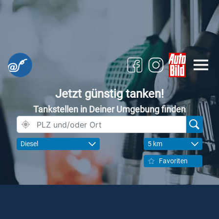
Jetzt günstig tanken!
Tankstellen in Deiner Umgebung finden
Diesel
5 km
Favoriten