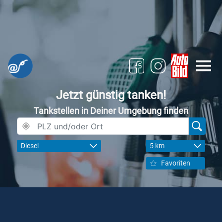
Jetzt günstig tanken!
Tankstellen in Deiner Umgebung finden
Diesel
5 km
Favoriten