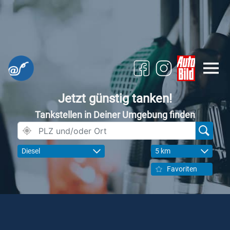
Jetzt günstig tanken!
Tankstellen in Deiner Umgebung finden
Diesel
5 km
Favoriten