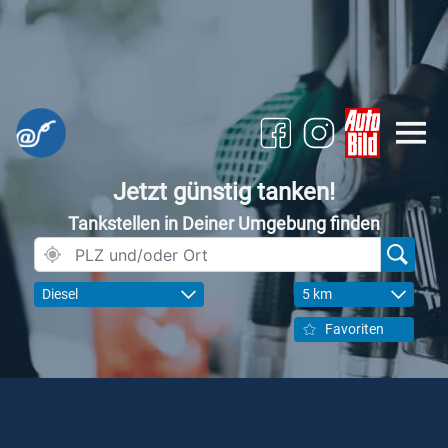
Jetzt günstig tanken!
Tankstellen in Deiner Umgebung finden
Diesel
5 km
Favoriten