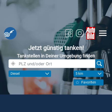
Jetzt günstig tanken!
Tankstellen in Deiner Umgebung finden
Diesel
5 km
Favoriten