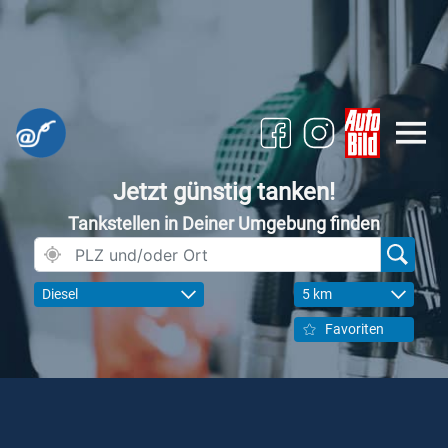
Jetzt günstig tanken!
Tankstellen in Deiner Umgebung finden
Diesel
5 km
Favoriten