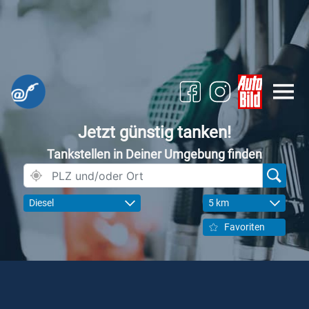
Jetzt günstig tanken!
Tankstellen in Deiner Umgebung finden
Diesel
5 km
Favoriten