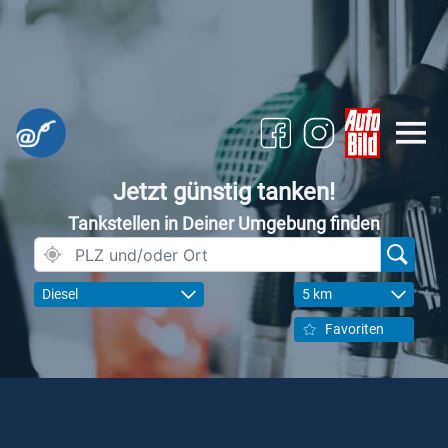
Jetzt günstig tanken!
Tankstellen in Deiner Umgebung finden
Diesel
5 km
Favoriten