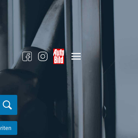
riten