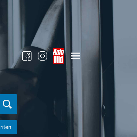
riten