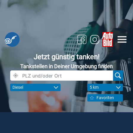
Jetzt günstig tanken!
Tankstellen in Deiner Umgebung finden
Diesel
5 km
Favoriten