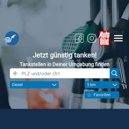
Jetzt günstig tanken!
Tankstellen in Deiner Umgebung finden
Diesel
5 km
Favoriten