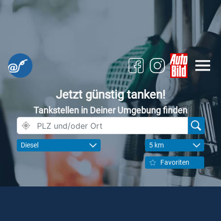
Jetzt günstig tanken!
Tankstellen in Deiner Umgebung finden
Diesel
5 km
Favoriten