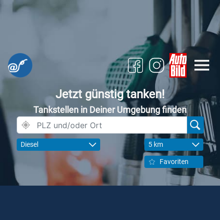
Jetzt günstig tanken!
Tankstellen in Deiner Umgebung finden
Diesel
5 km
Favoriten