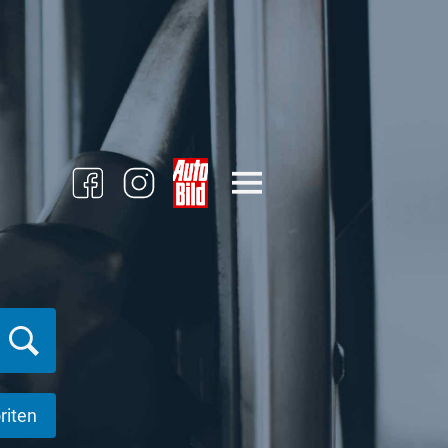
riten