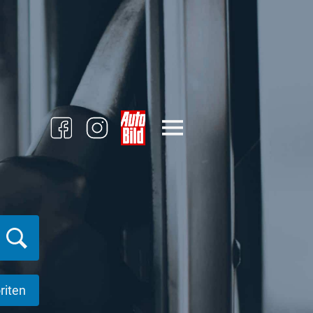
riten