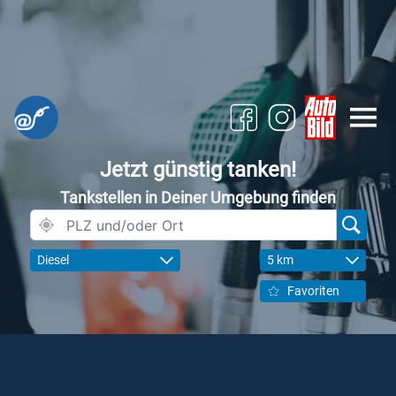
Jetzt günstig tanken!
Tankstellen in Deiner Umgebung finden
Diesel
5 km
Favoriten