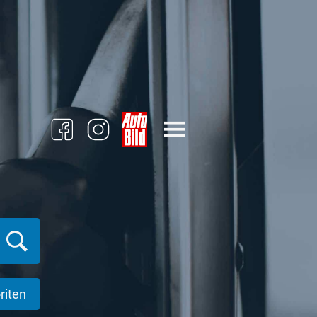
riten