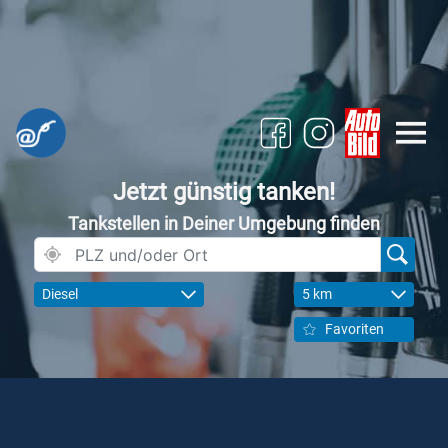
Jetzt günstig tanken!
Tankstellen in Deiner Umgebung finden
Diesel
5 km
Favoriten