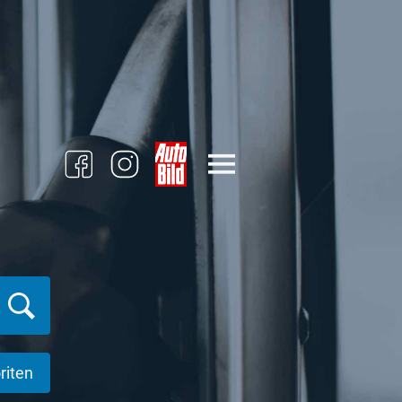
riten