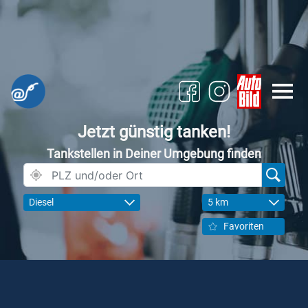
Jetzt günstig tanken!
Tankstellen in Deiner Umgebung finden
Diesel
5 km
Favoriten