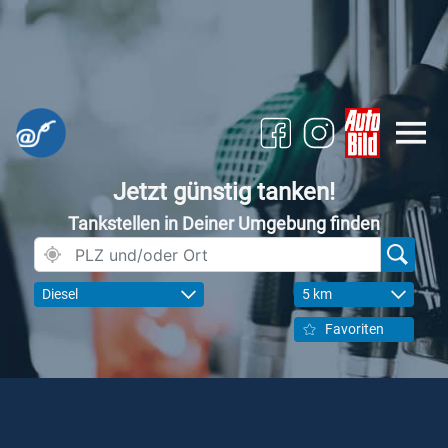
Jetzt günstig tanken!
Tankstellen in Deiner Umgebung finden
Diesel
5 km
Favoriten