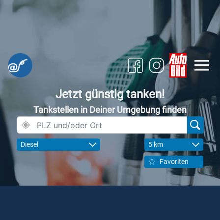
Jetzt günstig tanken!
Tankstellen in Deiner Umgebung finden
Diesel
5 km
Favoriten