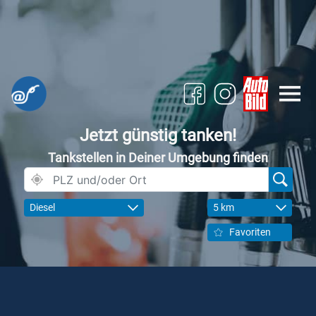
Jetzt günstig tanken!
Tankstellen in Deiner Umgebung finden
Diesel
5 km
Favoriten