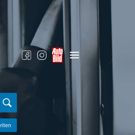
riten