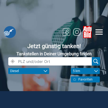
Jetzt günstig tanken!
Tankstellen in Deiner Umgebung finden
Diesel
5 km
Favoriten