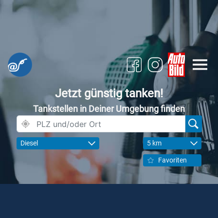
Jetzt günstig tanken!
Tankstellen in Deiner Umgebung finden
Diesel
5 km
Favoriten