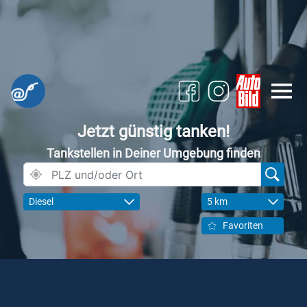
Jetzt günstig tanken!
Tankstellen in Deiner Umgebung finden
Diesel
5 km
Favoriten