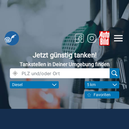
Jetzt günstig tanken!
Tankstellen in Deiner Umgebung finden
Diesel
5 km
Favoriten