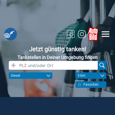
Jetzt günstig tanken!
Tankstellen in Deiner Umgebung finden
Diesel
5 km
Favoriten