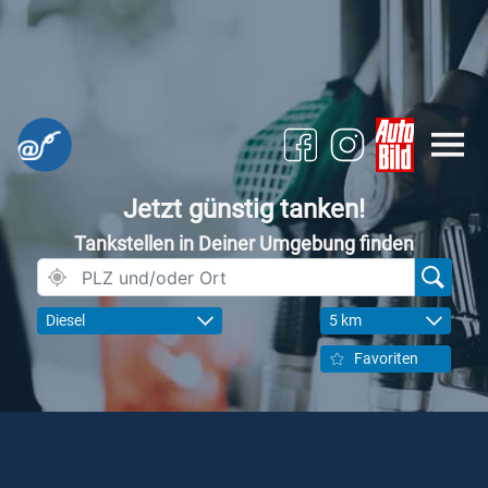
Jetzt günstig tanken!
Tankstellen in Deiner Umgebung finden
Diesel
5 km
Favoriten