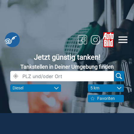
Jetzt günstig tanken!
Tankstellen in Deiner Umgebung finden
Diesel
5 km
Favoriten