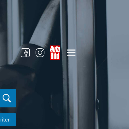
riten