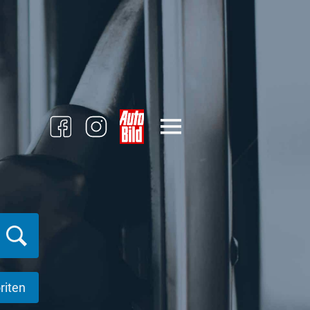
riten