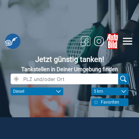
Jetzt günstig tanken!
Tankstellen in Deiner Umgebung finden
Diesel
5 km
Favoriten