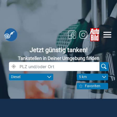
Jetzt günstig tanken!
Tankstellen in Deiner Umgebung finden
Diesel
5 km
Favoriten