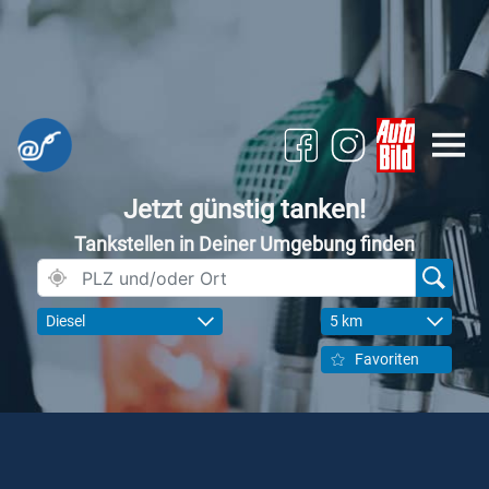
Jetzt günstig tanken!
Tankstellen in Deiner Umgebung finden
Diesel
5 km
Favoriten