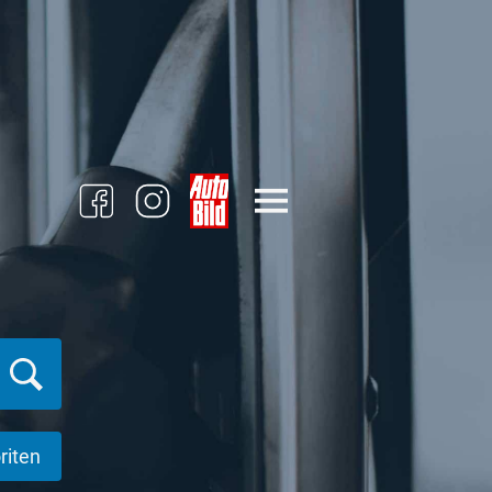
riten