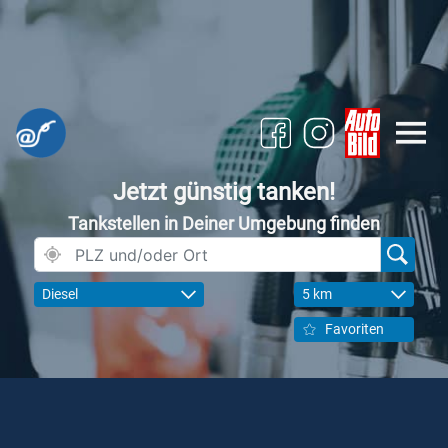
Jetzt günstig tanken!
Tankstellen in Deiner Umgebung finden
Diesel
5 km
Favoriten