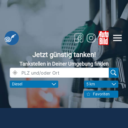
Jetzt günstig tanken!
Tankstellen in Deiner Umgebung finden
Diesel
5 km
Favoriten