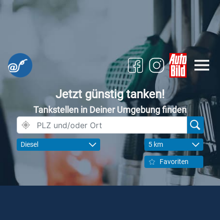
Jetzt günstig tanken!
Tankstellen in Deiner Umgebung finden
Diesel
5 km
Favoriten