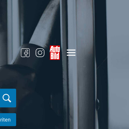
riten