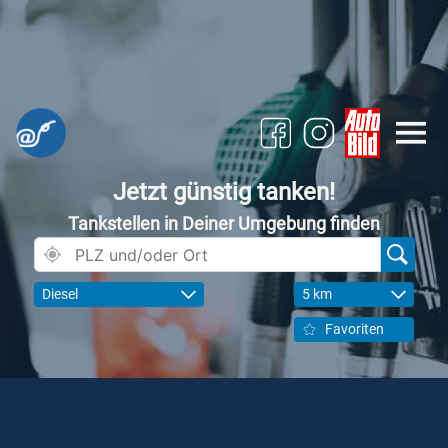
Jetzt günstig tanken!
Tankstellen in Deiner Umgebung finden
Diesel
5 km
Favoriten